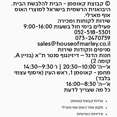
© קבוצת קאופמן - הבית להלבשת הבית.
היבואנית הרשמית בישראל למוצרי האוס
אוף מארלי.
שירות לקוחות ומכירה
פעילים בימי חול בשעות 9:00-16:00
052-518-5301
073-2470759
sales@houseofmarley.co.il
סניפים ונקודות שירות
חנות הדגל – דיזינגוף סנטר ת״א (בניין A,
קומה 2)
א׳–ה׳ 10:00–20:30 | ו׳ 9:30–14:30
מחסן - קאופמן 1, ראש העין (איסוף עצמי
בלבד)
א׳–ה׳ 8:30–16:00
כל מה שצריך לדעת
אודות קבוצת קאופמן
תקנון אתר האוס אוף מארלי
מדיניות הפרטיות