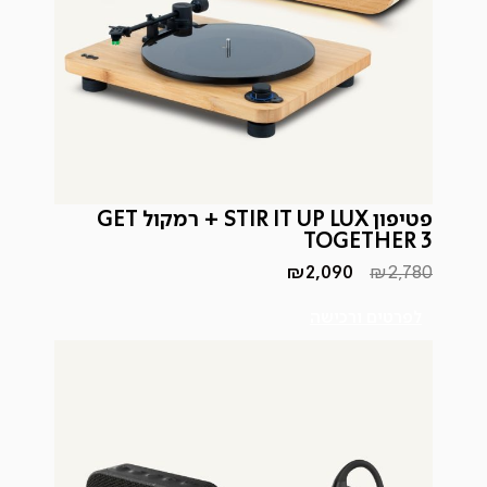
פטיפון STIR IT UP LUX + רמקול GET
TOGETHER 3
₪
2,090
₪
2,780
המחיר
המחיר
הנוכחי
המקורי
היה:
הוא:
לפרטים ורכישה
₪2,780.
₪2,090.