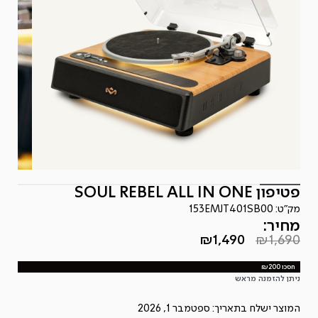
פטיפון SOUL REBEL ALL IN ONE
מק"ט:
153EMJT401SB00
מחיר:
₪
1,490
₪
1,690
המחיר
המחיר
הנוכחי
המקורי
חסכו ₪200
היה:
הוא:
ניתן להזמנה מראש
₪1,490.
₪1,690.
המוצר ישלח בתאריך: ספטמבר 1, 2026