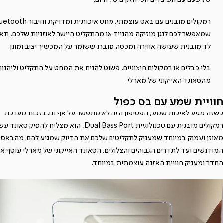
רמקולים מובנים עם באס עוצמתי, מחט איכותית ומדויקת ו
שמאפשר לכם לנגן מוזיקה מהנייד או מהתקליט היישר לאוזניות שלכם, תא
לד מובנית שעושה אווירה ומכסה מוברג ששומר על המכשיר יציב ומוגן.
בלי כבלים או רמקולים חיצוניים, פשוט להניח את המחט על התקליט וליהנות
מהסאונד האייקוני של מארלי.
חוויית שמע עם בס כפול
כשזה מגיע לאיכות שמע, הפטיפון הזה לא מתפשר על אף תו. בזכות מערכת
רמקולים מובנית עם טכנולוגיית Dual Bass Port, הוא מצליח להפיק סאונד
מאוזן ועמוק במיוחד שמעניק לתקליטים שלכם את הדיוק שמגיע להם. מהבאסי
המודגשים ועד לתדרים הגבוהים והצלולים, הסאונד האייקוני של מארלי עוטף א
החדר ומעניק חוויית האזנה עוצמתית במיוחד.