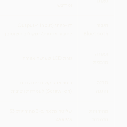
סאונד
ומודגש
חיבור
דו-כיווני (Input ו-Output
Bluetooth
לחיבור אוזניות/רמקולים חיצוניים)
תאורה
נורת LED שעושה אווירה
מובנית
מבנה
כיסוי אבק קשיח עם הברגה
והגנה
(Screw-on) לעמידות ויציבות
מהירויות
שליטה מלאה ב-3 מהירויות: 33,
נתמכות
45RPM