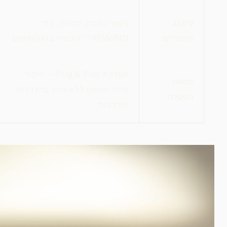
עיצוב
גימור במבוק יוקרתי, בדי
וחומרים
REWIND™ איכותיים ואלומיניום
מערכת Plug & Play – חיבור
נוחות
מהיר ופשוט ללא צורך בהגדרות
הפעלה
מורכבות