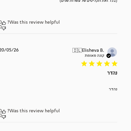
(בכל זאת תקליטים של עשרות שנים)
0
Was this review helpful?
0
תאריך
20/05/26
Elisheva B.
🇮🇱
פרסום
נהדר
נהדר
0
Was this review helpful?
0