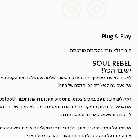
Plug & Play
חיבור ללא צורך בהגדרות מורכבות
SOUL REBEL
יש בו הכל!
לא, זה לא עוד פטיפון. זאת מערכת סאונד שלמה שמשלבת את הקסם האנל
של פעם עם הפיצ'רים הכי חזקים של היום!
רמקולים מובנים עם באס עוצמתי, מחט איכותית ומדויקת ו
שמאפשר לכם לנגן מוזיקה מהנייד או מהתקליט היישר לאוזניות שלכם, תא
לד מובנית שעושה אווירה ומכסה מוברג
ששומר על המכשיר יציב ומוגן. בלי כבלים או רמקולים חיצוניים, פשוט להניח
את המחט על התקליט וליהנות מהסאונד האייקוני של מארלי.