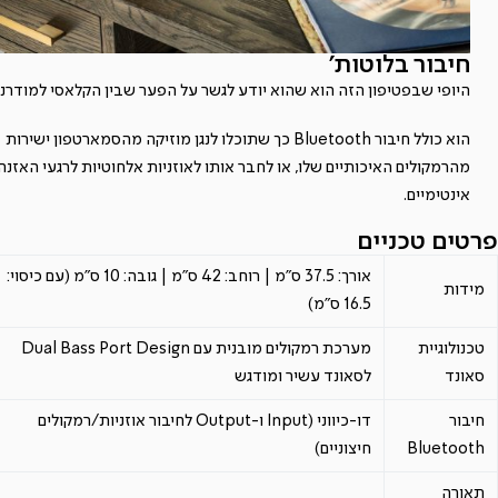
חיבור בלוטות'
היופי שבפטיפון הזה הוא שהוא יודע לגשר על הפער שבין הקלאסי למודרני.
הוא כולל חיבור Bluetooth כך שתוכלו לנגן מוזיקה מהסמארטפון ישירות
מהרמקולים האיכותיים שלו, או לחבר אותו לאוזניות אלחוטיות לרגעי האזנה
אינטימיים.
פרטים טכניים
אורך: 37.5 ס"מ | רוחב: 42 ס"מ | גובה: 10 ס"מ (עם כיסוי:
מידות
16.5 ס"מ)
טכנולוגיית
מערכת רמקולים מובנית עם Dual Bass Port Design
סאונד
לסאונד עשיר ומודגש
חיבור
דו-כיווני (Input ו-Output לחיבור אוזניות/רמקולים
Bluetooth
חיצוניים)
תאורה