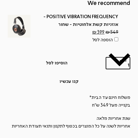
We recommend
POSITIVE VIBRATION FREQUENCY -
אוזניות קשת אלחוטיות - שחור
המחיר
המחיר
₪
399
₪
549
המקורי
הנוכחי
הוספה לסל
היה:
הוא:
₪399.
₪549.
כמות
הוסיפו לסל
כמות
של
קנו עכשיו
פטיפון
SOUL
משלוח חינם עד הבית*
REBEL
בקנייה מעל 349 ש"ח
ALL
שנת אחריות מלאה
IN
אחריות לשנה על כל המוצרים בכפוף ל
תקנון
ותנאי תעודת האחריות
ONE