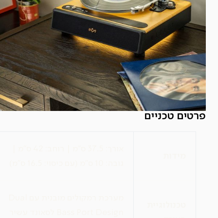
פרטים טכניים
אורך: 37.5 ס"מ | רוחב: 42 ס"מ |
מידות
גובה: 10 ס"מ (עם כיסוי: 16.5 ס"מ)
מערכת רמקולים מובנית עם Dual
טכנולוגיית
Bass Port Design לסאונד עשיר