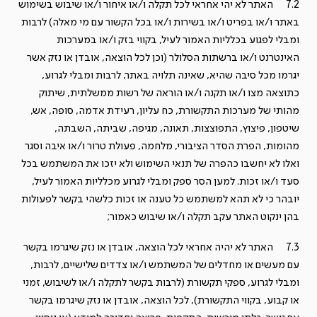
7.2 האתר לא יהי אחראי לכל תקלה ו/או איחור ו/או שיבוש בשימוש
באתר ו/או בפריט ו/או בשירות ו/או בכל הקשור עם מי מאלה) לרבות
ומבלי לפגוע בכלליות האמור לעיל, בקווי בזק ו/או במערכות
האינטרנט ו/או ברשתות הסלולר (וכן לכל הוצאה, אובדן או נזק אשר
יגרמו מכל סיבה שהיא, שאינה תלויה באתר, לרבות ומבלי לגרוע,
כתוצאה מצו ו/או תקנה ו/או הוראה של רשות ממשלתית, שיתוק
מהותי של מערכות התקשורת, כח עליון, רעידת אדמה, סופה, אש,
שיטפון, פיצוץ, התפוצצות, תאונה, מגיפה, שביתה, השבתה,
מהומות, הפרת הסדר הציבורי, מלחמה, פעולת טרור ו/או איבה וסגר
ואלו לא יחשבו כהפרה של תנאי השימוש ולא יזכו את המשתמש בכל
סעד ו/או זכות. למען הסר ספק ומבלי לגרוע מכלליות האמור לעיל,
יובהר כי לא תהא למשתמש כל טענה או זכות כלשהי בקשר לפעולות
בהן ינקוט האתר עקב תקלה ו/או שיבוש כאמור;
7.3 האתר לא יהיה אחראי לכל הוצאה, אובדן או נזק שיגרמו בקשר
עם מעשים או מחדלים של המשתמש ו/או צדדים שלישיים, לרבות,
ומבלי לגרוע, ספקי תקשורת (לרבות בקשר לתקלה ו/או לשיבוש, זמני
או קבוע, בקווי התקשורת), לכל הוצאה, אובדן או נזק שיגרמו בקשר