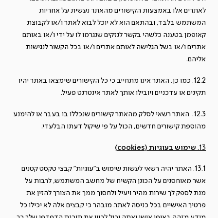
לאתרים אלו באמצעות הקישורים מהאתר נעשית על אחריות
המשתמש בלבד, ובהתאם הוא לא יוכל לבוא לאתר ו/או לקבוצת
קאופמן בטענה כלשהי בקשר לנזקים שנגרמו לו על ידי ו/או באותם
אתרים ו/או בשל הגלישה לאותם אתרים ו/או בכל הקשור לנגישות
אליהם.
12.2. כמו כן, האתר אינו מתחייב כי כל הקישורים שימצאו באתר יהיו
תקינים או עדכניים ויובילו אותך לאתר אינטרנט פעיל.
12.3. האתר רשאי לסלק מהאתר קישורים שנכללו בו בעבר או להימנע
מהוספת קישורים חדשים, הכול על פי שיקול דעתו הבלעדי.
13.
שימוש בעוגיות (
cookies
)
13.1. האתר יהיה רשאי לעשות שימוש ב"עוגיות" קבצי טקסט קטנים
אשר מאוחסנים על הכונן הקשיח של מחשב המשתמש, לרבות על
מנת לספק לך שירות מהיר ויעיל ולחסוך ממך את הצורך להזין את
פרטיך האישיים בכל כניסה לאתר. מובהר כי קבצים אלה לא יכילו כל
מידע מזהה באופן אישי ואתה יכול לכוון את תוכנת הדפדפן שלך כך