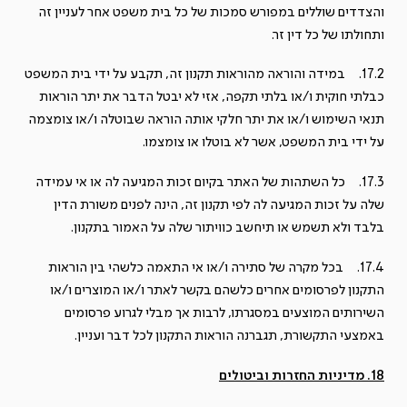
והצדדים שוללים במפורש סמכות של כל בית משפט אחר לעניין זה
ותחולתו של כל דין זר.
17.2. במידה והוראה מהוראות תקנון זה, תקבע על ידי בית המשפט
כבלתי חוקית ו/או בלתי תקפה, אזי לא יבטל הדבר את יתר הוראות
תנאי השימוש ו/או את יתר חלקי אותה הוראה שבוטלה ו/או צומצמה
על ידי בית המשפט, אשר לא בוטלו או צומצמו.
17.3. כל השתהות של האתר בקיום זכות המגיעה לה או אי עמידה
שלה על זכות המגיעה לה לפי תקנון זה, הינה לפנים משורת הדין
בלבד ולא תשמש או תיחשב כוויתור שלה על האמור בתקנון.
17.4. בכל מקרה של סתירה ו/או אי התאמה כלשהי בין הוראות
התקנון לפרסומים אחרים כלשהם בקשר לאתר ו/או המוצרים ו/או
השירותים המוצעים במסגרתו, לרבות אך מבלי לגרוע פרסומים
באמצעי התקשורת, תגברנה הוראות התקנון לכל דבר ועניין.
18. מדיניות החזרות וביטולים