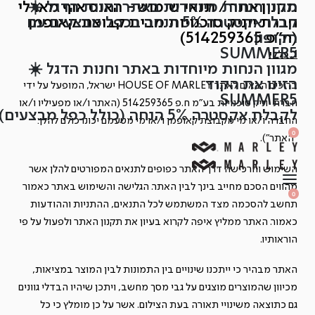
מגוון הנחות מיוחדות באתר וחנות הדגל ☀️
תקנון אתר / תנאי שימוש - האוס אוף מארלי
Ski
חברת יוניק סוכנויות מבית קבוצת קאופמן
קבלו אקסטרה 5% הנחה בכפל מבצעים עם
t
(ח"פ 514259365)
הקופון
conten
SUMMER5
1. כללי
מגוון הנחות מיוחדות באתר וחנות הדגל ☀️
הזינו את הקוד
ברוכים הבאים לאתר HOUSE OF MARLEY ישראל, המופעל על ידי
SUMMER5
חברת יוניק סוכנויות בע"מ ח.פ 514259365 (האתר ו/או מפעיליו ו/או
לקבלת אקסטרה 5% הנחה (כולל כפל מבצעים)
החברה ו/או מי מקבוצת קאופמן ו/או מי מטעמם יכונו כולם להלן:
SEARCH
OPEN
0
"האתר").
OPEN
OPEN
ACCOUNT
CART
DETAILS
השימוש והרכישה דרך האתר כפופים לתנאים המפורטים להלן אשר
מהווים הסכם מחייב בינך לבין האתר. הגלישה והשימוש באתר כאמור
OPEN
SEARCH
0
OPEN
תחשב להסכמה מצד המשתמש לכל התנאים, ההתניות וההודעות
ACCOUNT
OPEN
CART
DETAILS
כאמור. האתר ממליץ איפה לקרוא בעיון את תקנון האתר ולפעול על פי
הוראותיו.
האתר מבהיר כי ייתכנו שינויים בין התמונות לבין המוצר במציאות,
מכיוון שהמוצרים מוצגים על גבי מסך מחשב, ויתכן שיהיו הבדלי גוונים
גם כתוצאה משינויי תאורה בעת הצילום. אשר על כן מומלץ כי כל