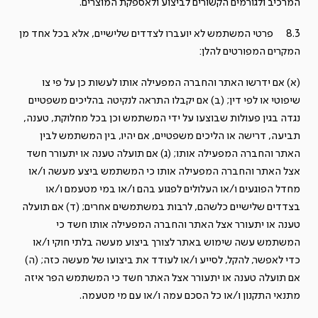
המרכיב ולגורמים הקשורים לביצוע ולאספקת המוצרים.
8.3 פרטי המשתמש לא יועברו לצדדים שלישיים, אלא בכל אחד מן
המקרים המפורטים להלן:
(א) אם ידרשו האתר והחברה המפעילה אותו לעשות כן על פי צו
שיפוטי או לפי דין; (ב) אם יקבלו התראה לנקיטה בהליכים משפטיים
נגדה בגין פעולות שבוצעו על ידי המשתמש וכן בכל מחלוקת, טענה,
תביעה, דרישה או הליכים משפטיים, אם יהיו, בין המשתמש לבין
האתר והחברה המפעילה אותו; (ג) אם תועלה טענה או יתעורר חשד
אצל האתר והחברה המפעילה אותו כי המשתמש ביצע מעשה ו/או
מחדל הפוגעים ו/או העלולים לפגוע בהם ו/או במי מטעמם ו/או
בצדדים שלישיים כלשהם, לרבות במשתמשים אחרים; (ד) אם תועלה
טענה או יתעורר אצל האתר והחברה המפעילה אותו חשד כי
המשתמש עשה שימוש באתר לצורך ביצוע מעשה בלתי חוקי ו/או
כדי לאפשר, להקל, לסייע ו/או לעודד את ביצועו של מעשה כזה; (ה)
אם תועלה טענה או יתעורר אצל האתר חשד כי המשתמש הפר איזה
מתנאי התקנון ו/או כל הסכם עמה ו/או עם מי מטעמה.