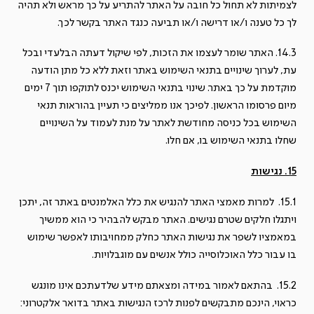
לצמיתות לא תחול כל חובה על האתר להתריע על כך מראש ולא תהיה
לך כל טענה ו/או דרישה ו/או תביעה כנגד האתר בקשר לכך.
14.3. האתר שומר לעצמו את הזכות, לפי שיקול דעתה הבלעדי ובכל
עת, לערוך שינויים בתנאי השימוש באתר וזאת ללא כל מתן הודעה
מוקדמת על כך באתר. שינוי בתנאי השימוש יכנס לתוקפו תוך 7 ימים
מיום פרסומו הראשון. לפיכך אנו ממליצים כי תעיין בהוראות תנאי
השימוש בכל כניסה מחודשת לאתר על מנת לעמוד על השינויים
שחלו בתנאי השימוש בו, אם חלו.
15. נגישות
15.1. למרות מאמצי האתר להנגיש את כלל האלמנטים באתר זה, יתכן
ויתגלו חלקים שטרם נגישים. האתר מבקש להבהיר כי הוא ממשיך
במאמציו לשפר את נגישות האתר כחלק ממחויבותו לאפשר שימוש
בו עבור כלל האוכלוסייה כולל אנשים עם מוגבלויות.
15.2. בהתאם לאמור במידה ומצאתם מידע שלדעתכם אינו מונגש
כראוי, הינכם מתבקשים לפנות לרכז הנגישות באתר בדואר אלקטרוני: