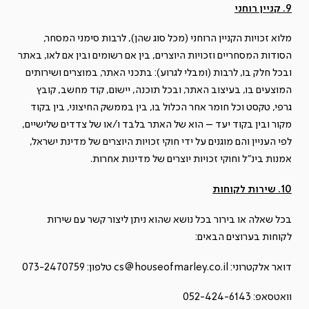
9. קניין רוחני
מלוא זכויות הקניין הרוחני (מכל סוג שהן), לרבות סימני המסחר,
הסודות המסחריים וזכויות היוצרים, בין אם רשומים ובין אם לאו, באתר
ובכל חלק בו, לרבות (ומבלי לגרוע): בתכני האתר, במוצרים ושירותים
המוצעים בו, בעיצוב האתר, ובכל תוכנה, יישום, קוד מחשב, קובץ
גרפי, טקסט וכל חומר אחר הכלול בו, בין בממשק החיצוני, בין בקוד
מקור ובין בקוד יעד – הוא של האתר בלבד ו/או של צדדים שלישיים,
לפי העניין והם מוגנים על ידי חוקי זכויות היוצרים של מדינת ישראל,
אמנות בינ"ל וחוקי זכויות יוצרים של מדינות אחרות.
10. שירות לקוחות
בכל שאלה או בירור בכל נושא שהוא ניתן ליצור קשר עם שירות
לקוחות בערוצים הבאים:
דואר אלקטרוני: cs@houseofmarley.co.il טלפון: 073-2470759
וואטסאפ: 052-424-6143