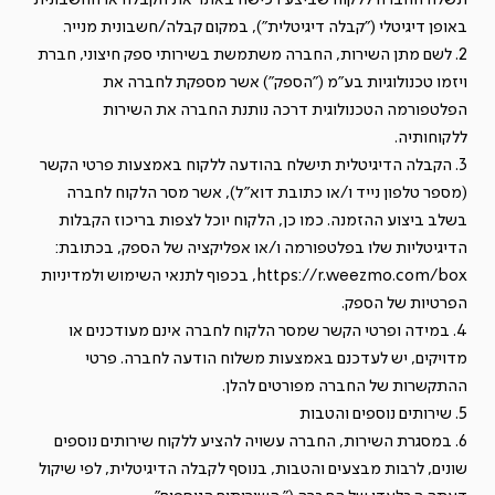
באופן דיגיטלי ("קבלה דיגיטלית"), במקום קבלה/חשבונית מנייר.
2. לשם מתן השירות, החברה משתמשת בשירותי ספק חיצוני, חברת
ויזמו טכנולוגיות בע"מ ("הספק") אשר מספקת לחברה את
הפלטפורמה הטכנולוגית דרכה נותנת החברה את השירות
ללקוחותיה.
3. הקבלה הדיגיטלית תישלח בהודעה ללקוח באמצעות פרטי הקשר
(מספר טלפון נייד ו/או כתובת דוא"ל), אשר מסר הלקוח לחברה
בשלב ביצוע ההזמנה. כמו כן, הלקוח יוכל לצפות בריכוז הקבלות
הדיגיטליות שלו בפלטפורמה ו/או אפליקציה של הספק, בכתובת:
https://r.weezmo.com/box, בכפוף לתנאי השימוש ולמדיניות
הפרטיות של הספק.
4. במידה ופרטי הקשר שמסר הלקוח לחברה אינם מעודכנים או
מדויקים, יש לעדכנם באמצעות משלוח הודעה לחברה. פרטי
ההתקשרות של החברה מפורטים להלן.
5. שירותים נוספים והטבות
6. במסגרת השירות, החברה עשויה להציע ללקוח שירותים נוספים
שונים, לרבות מבצעים והטבות, בנוסף לקבלה הדיגיטלית, לפי שיקול