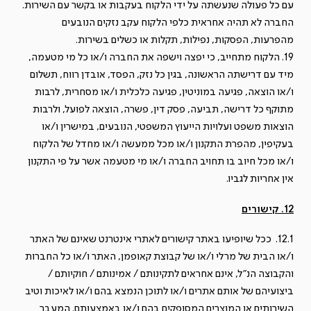
עם כל פעולה שנעשתה על ידי הלקוח בעקבות או בקשר עם השירות.
החברה לא תהיה אחראית כלפי הלקוח עקב נזקים הנובעים
מהפרעות, הפסקות, נפילות, תקלות או כשלים בשירות.
19. הלקוח מתחייב, כי יפצה וישפה את החברה ו/או כל מי מטעמה,
מיד עם דרישתה הראשונה, בגין כל נזק, הפסד, אובדן רווח, תשלום
ו/או הוצאה, פגיעה במוניטין, פגיעה כלכלית ו/או מסחרית, לרבות
מתוקף כל דרישה, תביעה, פסק דין, פשרה, הוצאה לפועל, ולרבות
הוצאות משפט ועלויות הייעוץ המשפטי, הנובעים, במישרין ו/או
בעקיפין, מהפרת התקנון ו/או מכל ממעשה ו/או מחדל של הלקוח
ו/או מכל חיוב בו תחויב החברה ו/או מי מטעמה אשר על פי התקנון
אין אחריות לגביו.
12. קישורים
12.1. ככל שיופיעו באתר קישורים לאתרי אינטרנט שאינם של האתר
ו/או הבית של מרלי ו/או של קבוצת קאופמן, האתר ו/או כל החברות
והקבוצה הנ"ל, אינם אחראים לתקינותם / אמינותם / חוקיותם /
ביצועיהם של אותם אתרים ו/או לתוכן הנמצא בהם ו/או לאיכות וטיב
השירותים או המוצרים המסופקים בהם ו/או באמצעותם. המעבר