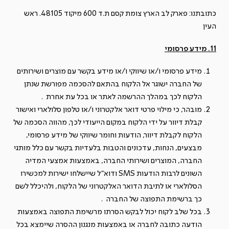
כתובתנו: פארק לב הארץ צומת קסם ת.ד 600 מיקוד 48105. ראש
העין
11. מידע פרסומי
מידע פרסומי ו/או שיווקי ו/או מידע בקשר עם מוצרים ושירותים
של החברה ישוגר אל הלקוח בהתאם להסכמה מפורשת שנתן
הלקוח לכך במהלך ההרשמה לאתר או בכל עת אחרת
.
מובהר, כי מילוי פרטי דואר אלקטרוני ו/או טלפון סלולארי ואישור
קבלת דיוור על ידי הלקוח במקום הייעודי לכך, מהווה הסכמה של
הלקוח לקבלת דיוור, הודעות וחומר שיווקי של מידע פרסומי,
מבצעים, הנחות, עדכונים והטבות בלעדיות בקשר עם כלל מותגי
החברה, המוצרים ושירותי החברה, באמצעות אמצעי המדיה
השונים לרבות הודעות
SMS
ודוא"ל שיישלחו ישירות למכשירו
הסלולארי או לתיבת הדואר האלקטרוני של הלקוח, ולהיכלל לשם
כך ברשימת התפוצה של החברה
.
בכל שלב לקוח יכול לבקש הסרתו מרשימת התפוצה באמצעות
הודעה כתובה לחברה או באמצעות מנגנון ההסרה שיימצא בכל