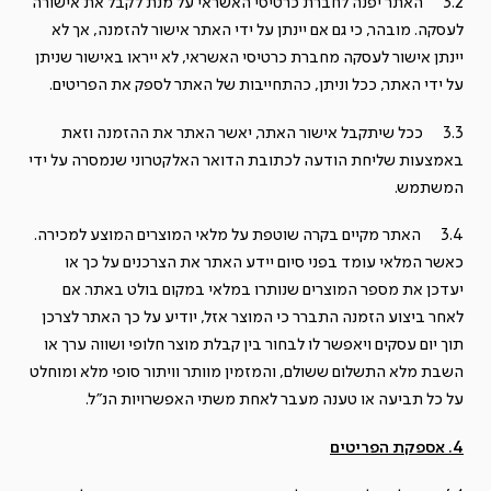
3.2 האתר יפנה לחברת כרטיסי האשראי על מנת לקבל את אישורה
לעסקה. מובהר, כי גם אם יינתן על ידי האתר אישור להזמנה, אך לא
יינתן אישור לעסקה מחברת כרטיסי האשראי, לא ייראו באישור שניתן
על ידי האתר, ככל וניתן, כהתחייבות של האתר לספק את הפריטים.
3.3 ככל שיתקבל אישור האתר, יאשר האתר את ההזמנה וזאת
באמצעות שליחת הודעה לכתובת הדואר האלקטרוני שנמסרה על ידי
המשתמש.
3.4 האתר מקיים בקרה שוטפת על מלאי המוצרים המוצע למכירה.
כאשר המלאי עומד בפני סיום יידע האתר את הצרכנים על כך או
יעדכן את מספר המוצרים שנותרו במלאי במקום בולט באתר. אם
לאחר ביצוע הזמנה התברר כי המוצר אזל, יודיע על כך האתר לצרכן
תוך יום עסקים ויאפשר לו לבחור בין קבלת מוצר חלופי ושווה ערך או
השבת מלא התשלום ששולם, והמזמין מוותר וויתור סופי מלא ומוחלט
על כל תביעה או טענה מעבר לאחת משתי האפשרויות הנ"ל.
4. אספקת הפריטים