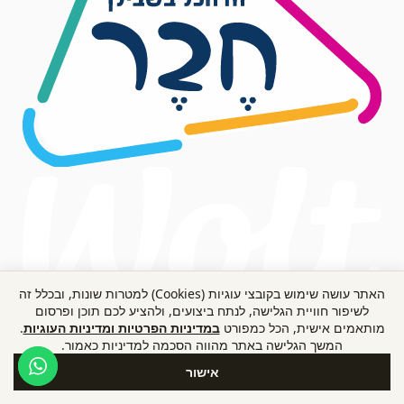
האתר עושה שימוש בקובצי עוגיות (Cookies) למטרות שונות, ובכלל זה
© קבוצת קאופמן - הבית להלבשת הבית.
לשיפור חוויית הגלישה, לנתח ביצועים, ולהציע לכם תוכן ופרסום
היבואנית הרשמית בישראל למוצרי האוס
מותאמים אישית, הכל כמפורט
במדיניות הפרטיות ומדיניות העוגיות
.
המשך הגלישה באתר מהווה הסכמה למדיניות כאמור.
אוף מארלי.
שירות לקוחות ומכירה
אישור
פעילים בימי חול בשעות 9:00-16:00