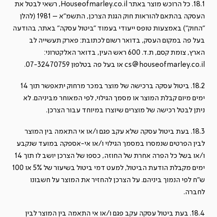
18.1. כל הרוכש מוצר באתר Houseofmarley.co.il, רשאי לבטל את
העסקה בהתאם להוראות חוק הגנת הצרכן, התשמ"א – 1981 (להלן
"החוק") באמצעות טופס ייעודי בעמוד "ביטול עסקה" באתר, בהודעה
בעל פה במקום העסק, בדואר רשום לכתובת: פארק תעשייה לב
הארץ, צומת קסם, ת.ד. 600 ראש העין, בדואר האלקטרוני:
cs@houseofmarley.co.il
או בעל פה בטלפון 07-32470759.
18.2. ביטול עסקה ברכישה של מוצר במכר מרחוק יתאפשר תוך 14
ימים מיום קבלת המוצר או מסמך הגילוי, לפי המאוחר מביניהם. לא
ניתן לבטל רכישה של מוצרים שיוצרו במיוחד עבור הצרכן.
18.3. בעת ביטול עסקה שלא עקב פגם ו/או אי התאמה בין המוצר
לבין הפרטים שנמסרו במסמך הגילוי ו/או אי-אספקה במועד שנקבע
ו/או בשל כל הפרה אחרת של החוזה, כספו של הצרכן יושב לו תוך 14
ימים מקבלת הודעת הביטול, למעט דמי ביטול בשיעור של 5% או 100
ש"ח לפי הנמוך ביניהם. על הצרכן להחזיר את המוצר על חשבונו
לחברה.
18.4. בעת ביטול עסקה עקב פגם ו/או אי התאמה בין המוצר לבין