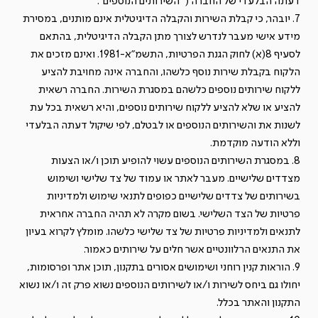
דעתה הבלעדי של החברה (" השירותים הנוספים".
7. יובהר, כי קבלת השירות והקבלה הדיגיטלית אינם מותנים, במסירת
מידע אישי מעבר לנדרש לצורך מתן הקבלה הדיגיטלית, בהתאם
לסעיף 8(א) לחוק הגנת הפרטיות, התשמ"א-1981. ואינם מזכים את
הלקוח בקבלת שירות נוסף כלשהו, והחברה אינה מחויבת להציע
ללקוח שירותים נוספים כלשהם במסגרת השירות. החברה רשאית
להציע או שלא להציע ללקוח שירותים נוספים, והיא רשאית בכל עת
לשנות את והשירותים הנוספים או לבטלם, לפי שיקול דעתה הבלעדי
וללא הודעה מוקדמת.
8. במסגרת השירותים הנוספים עשוי להופיע תוכן ו/או הצעות
מצדדים שלישיים. מעבר לאתר או עמוד של צד שלישי ושימוש
בשירותים של צדדים שלישיים כפופים לתנאי שימוש ולמדיניות
פרטיות של הצד השלישי. בשום מקרה לא תהיה החברה אחראית
לתנאים ולמדיניות פרטיות של צד שלישי כלשהו. מומלץ לקרוא בעיון
את התנאים הרלוונטיים אשר חלים על שירותים כאמור.
9. הוראות קנין רוחני ושימושים אסורים בתקנון, תוכן אתר ופרסומות,
יחולו גם ביחס לשירות ו/או לשירותים הנוספים נשוא פרק זה ו/או נשוא
התקנון והאתר בכלל.