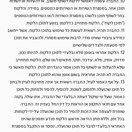
10. החברה עשויה לאפשר ללקוח לשתף משוב, או להעלות או לשלוח
תוכן אחר, במסגרת השירות או השירותים הנוספים. במידה והלקוח
בחר לשתף תוכן כלשהו במסגרת השירות ו/או השירותים הנוספים
("תוכן לקוח"), הלקוח מתחייב כדלקמן בנוגע לתוכן הלקוח:
11. החברה תהיה רשאית לעשות כל שימוש בתוכן הלקוח, אשר ייחשב
כמידע ציבורי שאינו סודי, לרבות שימוש מסחרי, ולהעביר את תוכן
למי מטעמה ולצדדים שלישיים.
12. הלקוח אחראי באופן מלא ובלעדי לתוכן הלקוח, להיותו נכון,
מדויק, אמין, מלא, עדכני, חוקי, מתאים ו/או שלם. הלקוח מתחייב
שלא להעלות או לשתף כל תוכן אסור כהגדרתו להלן. הלקוח מאשר כי
החברה לא תהיה אחראית בשום אופן שהוא לתוכן הלקוח.
13. על אף האמור לעיל, החברה רשאית אך אינה מחויבת לעיין ולבחון
כל תוכן שהועלה ולחסום, לשנות, להוסיף, להסיר ולמחוק כל תוכן
כאמור, שעל פי שיקול דעתה הבלעדי של החברה, אינו עולה בקנה
אחד עם תנאי התקנון או הוראות כל דין החל בעניין זה. החברה
שומרת לעצמה את הזכות להסיר כל תוכן שהועלה על ידי לקוחות,
בכל זמן, וללא מתן הודאה מראש. הלקוח מודע ומסכים שהינו
האחראי הבלעדי לגיבוי כל תוכן שהועלה, נמסר או התקבל במסגרת