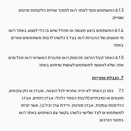
6.1.3 המשתמש מסר לאתר ו/או למוקד שירות הלקוחות פרטים
שגויים;
6.1.4 המשתמש ביצע מעשה או מחדל שיש בו כדי לפגוע באתר ו/או
מי מטעמן של החברות ו/או בצד ג' כלשהו לרבות משתמשים אחרים
באתר.
6.1.5 האתר קיבל הוראה מהספק ו/או מחברת האשראי ו/או מכל גורם
אחר, שלא לאפשר למשתמש לעשות שימוש באתר.
7. הגבלת אחריות
7.1 כמו כן האתר לא יהיה אחראי לכל הוצאה, אובדן או נזק עקיפים,
תוצאים או נסיבתיים (לרבות הפסד כלכלי, אבדן רווחים, אבדן
הזדמנות עסקית, אבדן מוניטין, ירידת ערך וכיו"ב), אשר יגרמו
למשתמש או לצד שלישי כלשהו בקשר עם השימוש באתר ו/או
במוצר הנרכש;