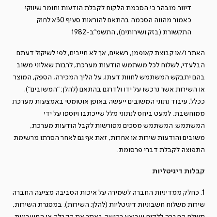
דיוור. מובהר כי הסכמת הלקוח לקבלת הודעות וחומר שיווקי
כאמור מהווה הסכמה בהתאם להוראות סעיף 30א לחוק
התקשורת (בזק ושירותים), התשמ"ב-1982
האתר ו/או קבוצת קאופמן, רשאים, אך לא חייבים, לפי לשיקול דעתם
הבלעדי, לשלוח לכל משתמש הודעות מערכת, לרבות שאלוני משוב
בהם יתבקש המשתמש לחוות דעתו, על הליך המכירה, הספק, המוצר
או השירות אשר נרכשו על ידו ולדרגם בהתאם (להלן: "המשובים").
ככלל, עיבוד נתוני המשובים ייעשה באופן אוטומטי באמצעות מערכת
ממוחשבת, למעט ביחס לנתוני מלל שייכתבו ויוספו על ידי
המשתמש. המשתמש מסכים מפורשות לקבל הודעות מערכת,
משובים והודעות שירות או אחרות, זאת אף גם לאחר הסרתו מרשימת
התפוצה לקבלת דברי פרסומת.
קבלות דיגיטליות
1. כחלק ממדיניות החברה לשמירה על איכות הסביבה מציעה החברה
שירות משלוח חשבוניות דיגיטליות (להלן: השירות). במסגרת השירות,
תשלח החברה ללקוח שביצע רכישה באתר את הקבלה או החשבונית