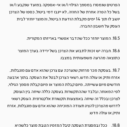
הפרטים שנמסרו במסמך הגילוי ו/או אי-אספקה במועד שנקבע ו/או
בשל כל הפרה אחרת של החוזה, לא ייגבו דמי ביטול, כספו של הצרכן
יושב לו תוך 14 ימים מקבלת הודעת הביטול, והמוצר יוחזר לבית
העסק על חשבון החברה.
18.5. המוצר יוחזר ככל שהדבר אפשרי באריזתו המקורית.
18.6. חברה יש זכות לתבוע את הצרכן בשל ירידה בערך המוצר
כתוצאה מהרעה משמעותית במצבו.
18.7. בעסקת מכר מרחוק שנערכה עם צרכן שהוא אדם עם מוגבלות,
אזרח ותיק או עולה חדש, רשאי הצרכן לבטל את העסקה בתוך ארבעה
חודשים מיום עשייתה, מיום קבלת המוצר או מיום קבלת מסמך הגילוי,
לפי המאוחר, ובלבד שההתקשרות בעסקה כללה שיחה בין העוסק
לצרכן ובכלל זה שיחה באמצעות תקשורת אלקטרונית. העסק רשאי
לדרוש מהצרכן להציג תעודה המוכיחה שהוא אדם עם מוגבלות, אזרח
ותיק או עולה חדש.
18.8. ככל ובמסגרת העסקה קיבל המזמין הטבת מוצר כלשהיא