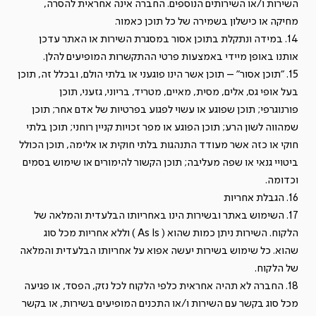
השירות ו/או השירותים הנוספים. החברה אינה אחראית להסרה,
מחיקה או כישלון בשמירה של כל תוכן כאמור.
14. במידה ונתקלת בתוכן אסור במסגרת השירות או האתר עדכן
אותנו באופן מיידי באמצעות פרטי ההתקשרות המופיעים להלן.
15. "תוכן אסור" – תוכן אשר הינו פוגעני או בלתי הולם, ובכלל זה, תוכן
בעל אופי גס, אלים, מסית, מאיים, מטריד, בריוני, גזעני, תוכן
פורנוגרפי; תוכן שפוגע או עשוי לפגוע בפרטיות של אדם אחר; תוכן
שמהווה לשון הרע; תוכן הפוגע או מפר זכויות קניין רוחני; תוכן בלתי
חוקי או כזה אשר מעודד התנהגות בלתי חוקית או אלימה, תוכן הכולל
ביטויי גנאי או שפה מעליבה; תוכן הקשור להימורים או שימוש בסמים
וכדומה.
16. הגבלת אחריות
17. השימוש באתר ובשירות הינו באחריותו הבלעדית והמלאה של
הלקוח. השירות ניתן כמות שהוא ( As Is ) וללא אחריות מכל סוג
שהוא. כל שימוש בשירות יעשה אפוא על אחריותו הבלעדית והמלאה
של הלקוח.
18. החברה לא תהיה אחראית כלפי הלקוח לכל נזק, הפסד, או פגיעה
מכל סוג בקשר עם השירות ו/או התכנים המופיעים בשירות, או בקשר