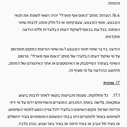
והנחות.
16.4. הערות: מותג “האוס אוף מארלי” יהיה רשאי לשנות את תנאי
המבצע, אופי המבצע, עצם קיומו או כל חלק ממנו, לרבות שינוי
המתנה בכל עת בכפוף לשיקול דעתו הבלעדית וללא הודעה
מוקדמת.
הודעה בדבר שינוי תנאי המבצע ו/או שינוי הוראות התקנון תפורסם
על פי שיקול דעתו הבלעדי של מותג “האוס אוף מארלי”. פרסום
השינוי בעמוד הפייסבוק או האינסטגרם או אתר האינטרנט של המותג,
תיחשב כהודעה על פי סעיף זה.
17.
שונות
17.1. כל מחלוקות, טענות ותביעות בקשר לאתר לרבות ביצוע
עסקאות, גלישה באתר, התכנים, המוצרים והשירותים ידונו על פי דיני
מדינת ישראל. מקום השיפוט הבלעדי לכל עניין הנוגע לתנאי השימוש,
לשימוש באתר ולמוצרים הינו בבתי המשפט המוסמכים בעיר ירושלים
או בעיר תל אביב או בעיר חיפה או בעיר באר שבע, ובהן בלבד,