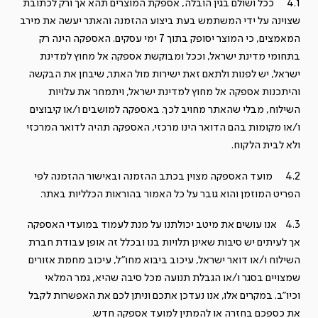
4.1 ככל ושולם בגין הובלה, אספקת המוצרים תהא אך ורק לכתובת
שצוינה על ידי המשתמש בעת ביצוע ההזמנה והאתר יעשה את מירב
המאמצים, כי המוצר יסופק בתוך 7 ימי עסקים. האספקה הינה רק
בתחומי מדינת ישראל, וככל ומבוקשת אספקה אל מחוץ למדינת
ישראל, יש לפנות ולתאם זאת ישירות מול האתר, שיבחן את הבקשה
והיתכנות אספקה אל מחוץ למדינת ישראל, ויתמחר את עלויות
השילוח, מבלי שהאתר מחויב לכך. באספקה למושבים ו/או קיבוצים
ו/או מקומות בהם הדואר הינו מרכזי, האספקה תהיה לדואר המרכזי
ולא לבית הלקוח.
4.2 מועד האספקה מצוין בכתב ההזמנה ובאישור ההזמנה לפי
הפריט המוזמן והוא גובר על כל האמור בהוראות הכלליות באתר.
4.3 אנו עושים את מיטב יכולתנו על מנת לעמוד במועדי האספקה
אך לעיתים יש סיבות שאינן תלויות בנו ובכלל זה אופן עבודת חברת
השילוח ו/או דואר ישראל, עיכוב ביבוא מחו"ל, עיכוב מחמת אזורים
שמצויים בסגר ו/או הגבלת תנועה מכל סיבה שהיא, גמר המלאי
וכיו"ב. במקרים אלו, אנו נעדכן אתכם וניתן לכם את האפשרות לקבל
את כספכם בחזרה או להמתין למועד אספקה חדש.