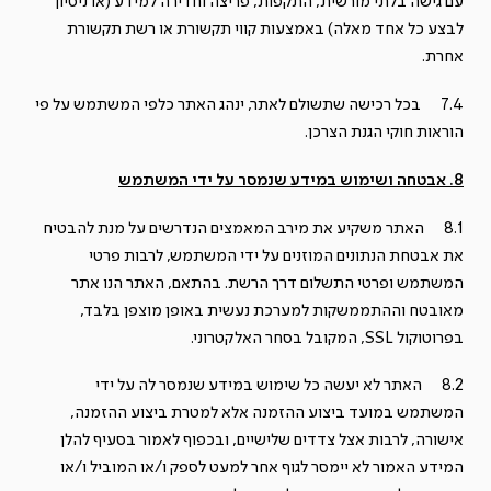
עם גישה בלתי מורשית, התקפות, פריצה וחדירה למידע (או ניסיון
לבצע כל אחד מאלה) באמצעות קווי תקשורת או רשת תקשורת
אחרת.
7.4 בכל רכישה שתשולם לאתר, ינהג האתר כלפי המשתמש על פי
הוראות חוקי הגנת הצרכן.
8. אבטחה ושימוש במידע שנמסר על ידי המשתמש
8.1 האתר משקיע את מירב המאמצים הנדרשים על מנת להבטיח
את אבטחת הנתונים המוזנים על ידי המשתמש, לרבות פרטי
המשתמש ופרטי התשלום דרך הרשת. בהתאם, האתר הנו אתר
מאובטח וההתממשקות למערכת נעשית באופן מוצפן בלבד,
בפרוטוקול SSL, המקובל בסחר האלקטרוני.
8.2 האתר לא יעשה כל שימוש במידע שנמסר לה על ידי
המשתמש במועד ביצוע ההזמנה אלא למטרת ביצוע ההזמנה,
אישורה, לרבות אצל צדדים שלישיים, ובכפוף לאמור בסעיף להלן
המידע האמור לא יימסר לגוף אחר למעט לספק ו/או המוביל ו/או