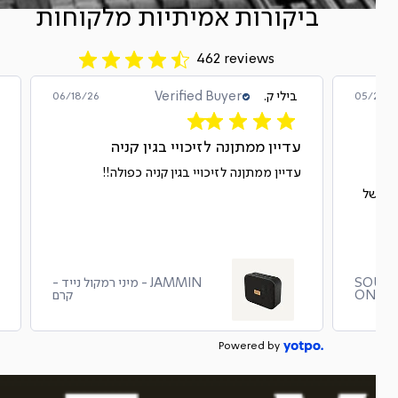
ביקורות אמיתיות מלקוחות
462 reviews
בילי ק.
Verified Buyer
06/18/26
05/28/2
עדיין ממתןנה לזיכויי בגין קניה
רפו
עדיין ממתןנה לזיכויי בגין קניה כפולה!!
טים של
SOUL REB
JAMMIN - מיני רמקול נייד -
ONE
קרם
Powered by