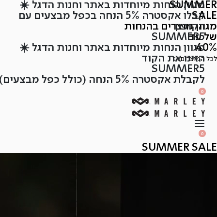
SUMMER
מגוון הנחות מיוחדות באתר וחנות הדגל ☀️
Ski
SALE
קבלו אקסטרה 5% הנחה בכפל מבצעים עם
t
הקופון
מגוון מוצרים בהנחות
conten
של עד
SUMMER5
40%
מגוון הנחות מיוחדות באתר וחנות הדגל ☀️
הזינו את הקוד
לכל המוצרים >>
SUMMER5
לקבלת אקסטרה 5% הנחה (כולל כפל מבצעים)
SEARCH
OPEN
0
OPEN
OPEN
ACCOUNT
CART
DETAILS
OPEN
SEARCH
0
OPEN
ACCOUNT
OPEN
SUMMER SALE
CART
DETAILS