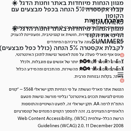
מגוון הנחות מיוחדות באתר וחנות הדגל ☀️
Ski
קבלו אקסטרה 5% הנחה בכפל מבצעים עם
עמוד הבית
›
הצהרת נגישות
t
הקופון
conten
הצהרת נגישות
SUMMER5
האוס אוף מארלי רואה חשיבות רבה להתאמת אתר האינטרנט שלה
מגוון הנחות מיוחדות באתר וחנות הדגל ☀️
הזינו את הקוד
לגולשים עם מוגבלות פיזית, חושית או קוגניטיבית, ומעוניינת להעניק
SUMMER5
להם חווית שירות העונה על צרכיהם המיוחדים
לקבלת אקסטרה 5% הנחה (כולל כפל מבצעים)
SEARCH
האוס אוף מארלי פעלה על מנת לאפשר נגישות לתוכן האינטרנטי,
OPEN
0
OPEN
OPEN
ACCOUNT
במטרה לאפשר לקהל רחב יותר של אנשים עם מוגבלות, ולכלל
CART
DETAILS
המשתמשים באתר ליהנות מהשירות, מהתכנים ומהמידע הכלול
באתר, בקלות ובנוחות מרבית.
OPEN
SEARCH
0
OPEN
ACCOUNT
OPEN
CART
הנגשת אתר מארלי נעשתה על פי הנחיות תקן ישראלי 5568 – "קווים
DETAILS
מנחים לנגישות תכנים באינטרנט" ובליווי מורשה נגישות מטעם
התמ"ת לרמה AA. תקן ישראלי זה, למעט השינויים והתוספות
הלאומיים המצוינים בו, זהה למסמך הקווים המנחים של קונסורציום
הרשת הכלל-עולמית (W3C) ,Web Content Accessibility
Guidelines (WCAG) 2.0, 11 December 2008