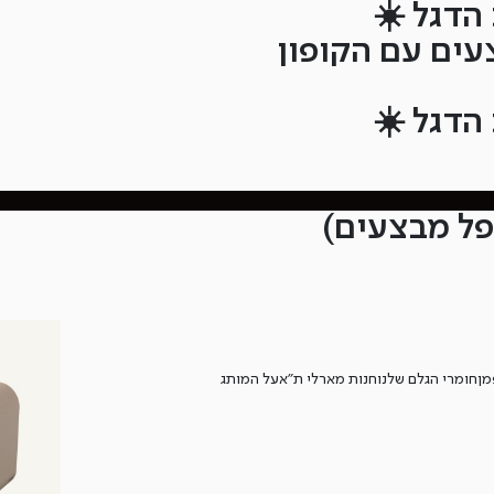
הדגל ☀️
הדגל ☀️
מן
חומרי הגלם שלנו
חנות מארלי ת”א
על המותג