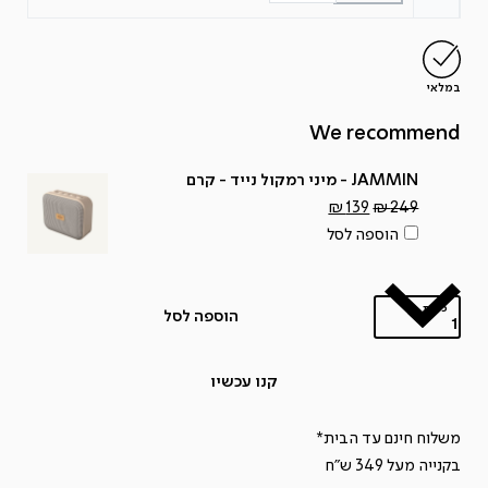
במלאי
We recommend
JAMMIN - מיני רמקול נייד - קרם
המחיר
המחיר
₪
139
₪
249
המקורי
הנוכחי
הוספה לסל
היה:
הוא:
₪139.
₪249.
כמות
הוספה לסל
כמות
של
קנו עכשיו
ZION
EARBUDS
משלוח חינם עד הבית*
-
בקנייה מעל 349 ש"ח
אוזניות