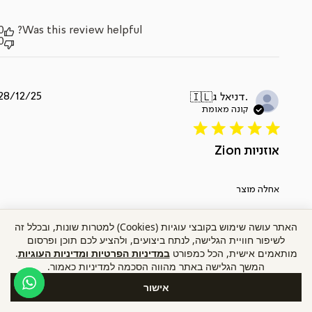
0
Was this review helpful?
0
תאריך
28/12/25
דניאל ג.
🇮🇱
פרסום
אוזניות Zion
אחלה מוצר
האתר עושה שימוש בקובצי עוגיות (Cookies) למטרות שונות, ובכלל זה
לשיפור חוויית הגלישה, לנתח ביצועים, ולהציע לכם תוכן ופרסום
0
Was this review helpful?
מותאמים אישית, הכל כמפורט
במדיניות הפרטיות ומדיניות העוגיות
.
0
המשך הגלישה באתר מהווה הסכמה למדיניות כאמור.
אישור
תאריך
23/12/25
שקד B.
🇮🇱