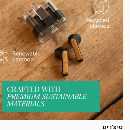
פיצ'רים