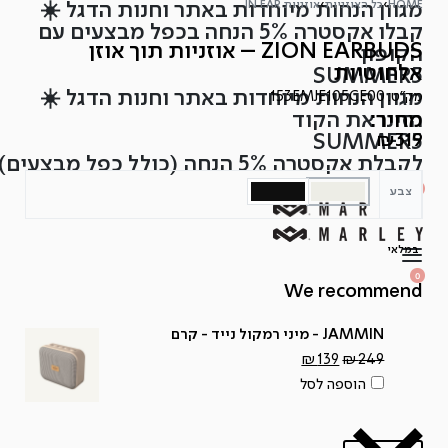
HOME
›
כל האוזניות
›
אוזניות IN EAR
מגוון הנחות מיוחדות באתר וחנות הדגל ☀️
Ski
קבלו אקסטרה 5% הנחה בכפל מבצעים עם
t
ZION EARBUDS – אוזניות תוך אוזן
הקופון
conten
אלחוטיות
SUMMER5
מגוון הנחות מיוחדות באתר וחנות הדגל ☀️
מק"ט:
153EMJE105CE00
מחיר:
הזינו את הקוד
SUMMER5
₪
319
לקבלת אקסטרה 5% הנחה (כולל כפל מבצעים)
SEARCH
OPEN
0
צבע
OPEN
OPEN
ACCOUNT
CART
DETAILS
במלאי
OPEN
SEARCH
0
OPEN
We recommend
ACCOUNT
OPEN
CART
DETAILS
JAMMIN - מיני רמקול נייד - קרם
המחיר
המחיר
₪
139
₪
249
המקורי
הנוכחי
הוספה לסל
היה:
הוא:
₪139.
₪249.