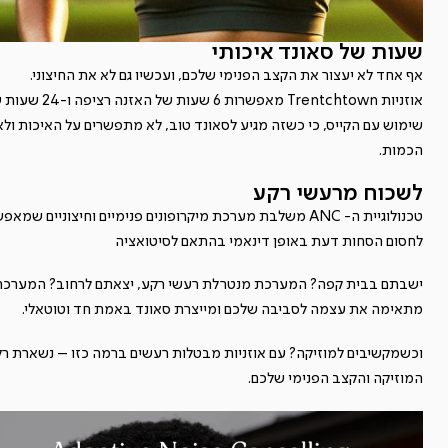
שעות של סאונד איכותי
אף אחד לא יעצור את הקצב הפנימי שלכם, ועכשיו גם לא את החיצוני.
אוזניות Trentchtown מאפשרות 6 שעות של האזנה ר
שימוש עם הקייס, כי כשזה מגיע לסאונד טוב, לא מתפשרים על האיכות ולא
הכמות.
לשכוח מרעשי רקע
טכנולוגיית ה- ANC משלבת מערכת מיקרופונים פנימיים וחיצוניים שמא
לחסום הסחות דעת באופן דינאמי בהתאם לסיטואציה
ישבתם בבית קפה? המערכת מנטרלת רעשי רקע, יצאתם לרחוב? המערכת
מתאימה את עצמה לסביבה שלכם ומייצרת סאונד באמת חד וטוטאלי.
וכשמקשיבים למוזיקה? עם אוזניות מבטלות רעשים ברמה כזו – נשארת רק
המוזיקה והקצב הפנימי שלכם.