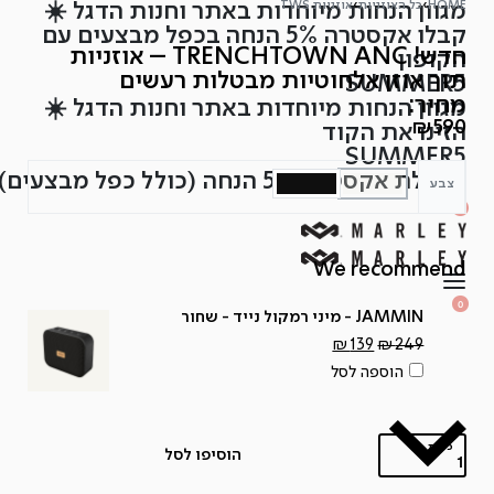
HOME
›
כל האוזניות
›
אוזניות TWS
מגוון הנחות מיוחדות באתר וחנות הדגל ☀️
Ski
קבלו אקסטרה 5% הנחה בכפל מבצעים עם
t
חדש! TRENCHTOWN ANC – אוזניות
הקופון
conten
תוך אוזן אלחוטיות מבטלות רעשים
SUMMER5
מחיר:
מגוון הנחות מיוחדות באתר וחנות הדגל ☀️
₪
590
הזינו את הקוד
SUMMER5
לקבלת אקסטרה 5% הנחה (כולל כפל מבצעים)
צבע
SEARCH
OPEN
0
OPEN
OPEN
ACCOUNT
CART
DETAILS
We recommend
OPEN
SEARCH
0
OPEN
JAMMIN - מיני רמקול נייד - שחור
ACCOUNT
OPEN
CART
DETAILS
המחיר
המחיר
₪
139
₪
249
המקורי
הנוכחי
הוספה לסל
היה:
הוא:
₪139.
₪249.
כמות
הוסיפו לסל
כמות