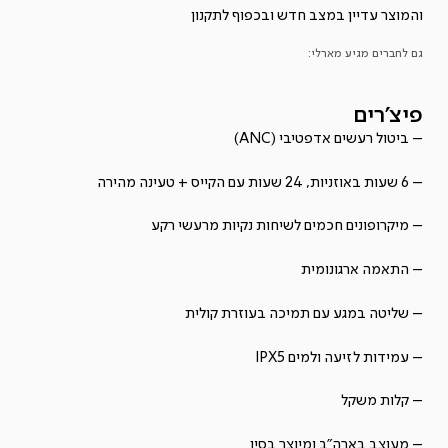
והמוצר עדיין במצב חדש ובכפוף ל
תקנון
רעשים
גם לחברים מגיע מארלי:
פיצ'רים
– ביטול רעשים אדפטיבי (ANC)
– 6 שעות באוזניות, 24 שעות עם הקייס + טעינה מהירה
– מיקרופונים חכמים לשיחות נקיות מרעשי רקע
– התאמה ארגונומית
– שליטה במגע עם תמיכה בעוזרת קולית
– עמידות לזיעה ולמים IPX5
– קלות משקל
– מעוצב בארה"ב ומיוצר בסין