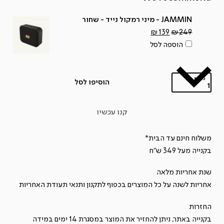
JAMMIN - מיני רמקול נייד - שחור
המחיר
המחיר
₪
139
₪
249
המקורי
הנוכחי
הוספה לסל
היה:
הוא:
₪139.
₪249.
כמות
הוסיפו לסל
כמות
של
קנו עכשיו
חדש!
TRENCHTOWN
משלוח חינם עד הבית*
ANC
בקנייה מעל 349 ש"ח
-
שנת אחריות מלאה
אוזניות
אחריות לשנה על כל המוצרים בכפוף ל
תקנון
ותנאי תעודת האחריות
תוך
אוזן
החזרות
אלחוטיות
בקנייה באתר, ניתן להחזיר את המוצר במסגרת 14 ימים במידה
מבטלות