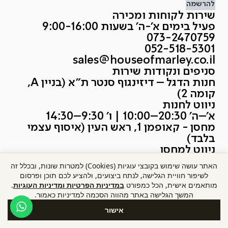
להרשמה
שירות לקוחות ומכירה
פעיל בימים א'-ה' בשעות 9:00-16:00
073-2470759
052-518-5301
sales@houseofmarley.co.il
סניפים ונקודות שירות
חנות הדגל – דיזינגוף סנטר ת״א (בניין A,
קומה 2)
ניווט לחנות
א׳–ה׳ 20:30–10:00 | ו׳ 9:30–14:30
מחסן - קאופמן 1, ראש העין (איסוף עצמי
בלבד)
ניווט למחסן
א׳–ה׳ 8:30–16:00
האתר עושה שימוש בקובצי עוגיות (Cookies) למטרות שונות, ובכלל זה
כל מה שצריך לדעת
לשיפור חוויית הגלישה, לנתח ביצועים, ולהציע לכם תוכן ופרסום
מותאמים אישית, הכל כמפורט
במדיניות הפרטיות ומדיניות העוגיות
.
המשך הגלישה באתר מהווה הסכמה למדיניות כאמור.
אודות קבוצת קאופמן
תקנון אתר האוס אוף מארלי
אישור
מדיניות הפרטיות