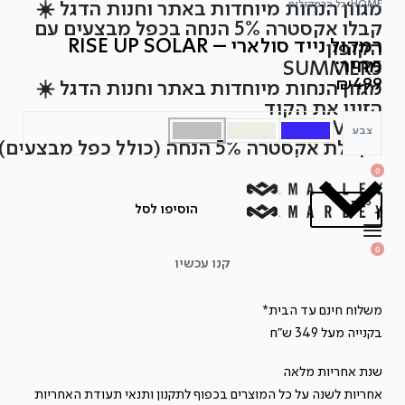
HOME
›
כל הרמקולים
מגוון הנחות מיוחדות באתר וחנות הדגל ☀️
Ski
קבלו אקסטרה 5% הנחה בכפל מבצעים עם
t
רמקול נייד סולארי – RISE UP SOLAR
הקופון
conten
מחיר:
SUMMER5
₪
499
מגוון הנחות מיוחדות באתר וחנות הדגל ☀️
הזינו את הקוד
SUMMER5
צבע
לקבלת אקסטרה 5% הנחה (כולל כפל מבצעים)
SEARCH
OPEN
0
OPEN
OPEN
ACCOUNT
CART
כמות
DETAILS
הוסיפו לסל
כמות
OPEN
SEARCH
0
OPEN
של
ACCOUNT
קנו עכשיו
OPEN
CART
DETAILS
רמקול
נייד
משלוח חינם עד הבית*
סולארי
בקנייה מעל 349 ש"ח
-
שנת אחריות מלאה
RISE
אחריות לשנה על כל המוצרים בכפוף ל
תקנון
ותנאי תעודת האחריות
UP