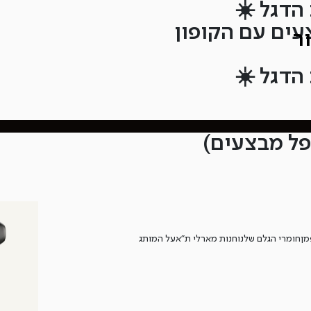
הדגל ☀️
הדגל ☀️
מן
חומרי הגלם שלנו
חנות מארלי ת”א
על המותג