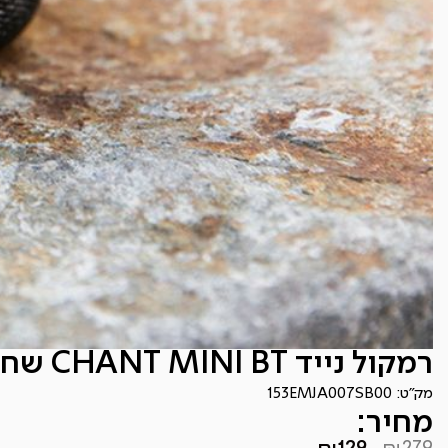
רמקול נייד CHANT MINI BT שחור
מק"ט:
153EMJA007SB00
מחיר: