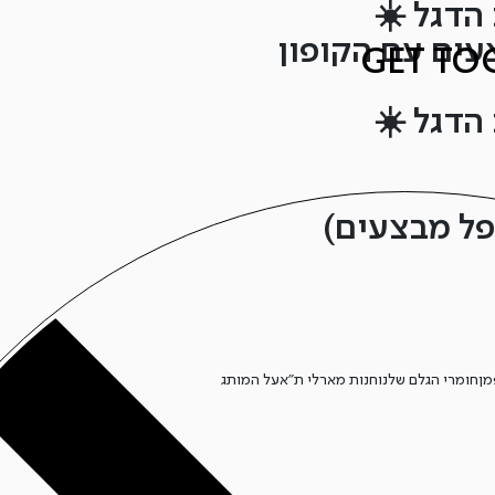
הדגל ☀️
הדגל ☀️
מן
חומרי הגלם שלנו
חנות מארלי ת”א
על המותג