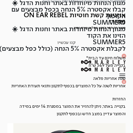
HOME
›
כל האוזניות
›
אוזניות קשת
›
ON EAR אוזניות קשת
מגוון הנחות מיוחדות באתר וחנות הדגל ☀️
Ski
קבלו אקסטרה 5% הנחה בכפל מבצעים עם
t
אוזניות קשת חוטיות ON EAR REBEL
הקופון
conten
מחיר:
SUMMER5
מוצר זה חסר כרגע במלאי ואינו זמין.
מגוון הנחות מיוחדות באתר וחנות הדגל ☀️
הזינו את הקוד
SUMMER5
קנו עכשיו
לקבלת אקסטרה 5% הנחה (כולל כפל מבצעים)
SEARCH
OPEN
0
משלוח חינם עד הבית*
OPEN
OPEN
ACCOUNT
CART
בקנייה מעל 349 ש"ח
DETAILS
שנת אחריות מלאה
OPEN
SEARCH
0
OPEN
אחריות לשנה על כל המוצרים בכפוף ל
תקנון
ותנאי תעודת האחריות
ACCOUNT
OPEN
CART
DETAILS
החזרות
בקנייה באתר, ניתן להחזיר את המוצר במסגרת 14 ימים במידה
והמוצר עדיין במצב חדש ובכפוף ל
תקנון