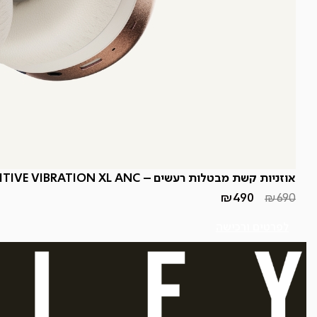
אוזניות קשת מבטלות רעשים – POSITIVE VIBRATION XL ANC
₪
490
₪
690
המחיר
המחיר
הנוכחי
המקורי
היה:
הוא:
לפרטים ורכישה
₪490.
₪690.