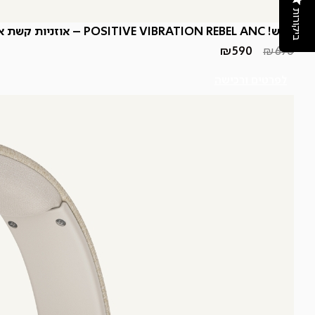
ביקורות
חדש! POSITIVE VIBRATION REBEL ANC – אוזניות קשת אלחוטיות מבטלות רעשים
₪
590
₪
690
המחיר
המחיר
הנוכחי
המקורי
היה:
הוא:
לפרטים ורכישה
₪690.
₪590.