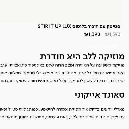
פטיפון עם חיבור בלוטוס STIR IT UP LUX
₪
1,390
₪
1,590
המחיר
המחיר
הנוכחי
המקורי
היה:
הוא:
לפרטים ורכישה
₪1,590.
₪1,390.
מוזיקה ללב היא חודרת
מוזיקה משפיעה על האווירה ומצב הרוח שלנו באינספור סיטואציות: ערב נו
האם אפשר לדמיין כל אחד מהתרחישים מעלה בלי מוזיקה שמלווה אותו
יש הרבה דרכים להאזין למוזיקה, אבל מי שמחפש חוויה עמוקה, עוצמתי
סאונד אייקוני
מארלי יודעים בדיוק איך מוזיקה אמורה להישמע. כמותג לייף סטייל וס
עם צלילים חדים שחודרים ללב, באס עוצמתי, אפשרות כיוונון מותאם א