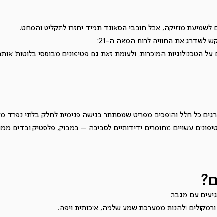
 לשמיעת מוזיקה, אבל חובבי הסאונד תמיד יחזרו לתקליט והמחט.
ש לשדרג את החוויה לרוח המאה ה-21:
על הטכנולוגיות המוכרות, ולעומת זאת גם פטיפונים מבוססי בלוטות' אותם
גים כל חלל והופכים מפריט שמסתתר בנישה פנימית לחלק בלתי נפרד מע
ונים עשויים מחומרים ידידותיים לסביבה – במבוק, פלסטיק ובדים ממוח
ם?
יעים עם מגבר.
ורמקולים ולהנות ממערכת שמע שלמה, איכותית ויפה.