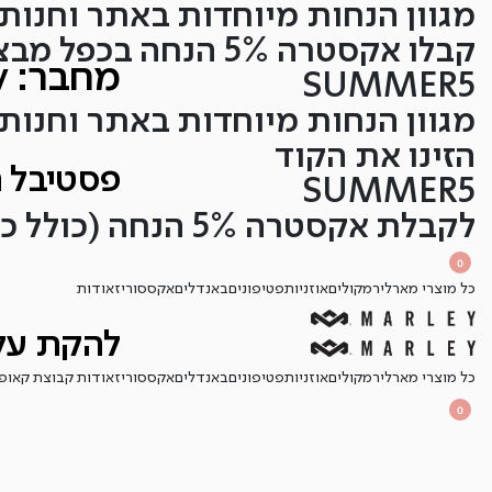
מגוון הנחות מיוחדות באתר וחנות 
Ski
t
קבלו אקסטרה 5% הנחה בכפל מבצעים עם הקופון
מחבר:
v
conten
SUMMER5
מגוון הנחות מיוחדות באתר וחנות 
הזינו את הקוד
פסטיבל ה
SUMMER5
לקבלת אקסטרה 5% הנחה (כולל כפל מבצעים)
SEARCH
OPEN
0
OPEN
OPEN
ACCOUNT
כל מוצרי מארלי
רמקולים
אוזניות
פטיפונים
באנדלים
אקססוריז
אודות
CART
DETAILS
להקת על
כל מוצרי מארלי
רמקולים
אוזניות
פטיפונים
באנדלים
אקססוריז
אודות קבוצת קאופ
OPEN
SEARCH
0
OPEN
ACCOUNT
OPEN
CART
DETAILS