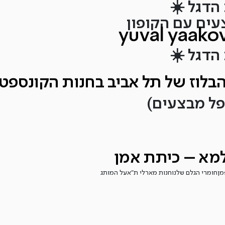
הדגל ☀️
yuval yaako
הדגל ☀️
בלוז של תל אביב בחנות הקונספט
מא – כיתת אמן
מן
חומרי הגלם שלנו
חנות מארלי ת”א
על המותג