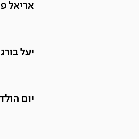
אריאל פו
יעל בורג
יום הולדת 2 – arley One Love