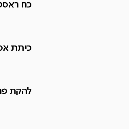
כח ראסטה – G
כיתת אמן –
להקת פראנה – e