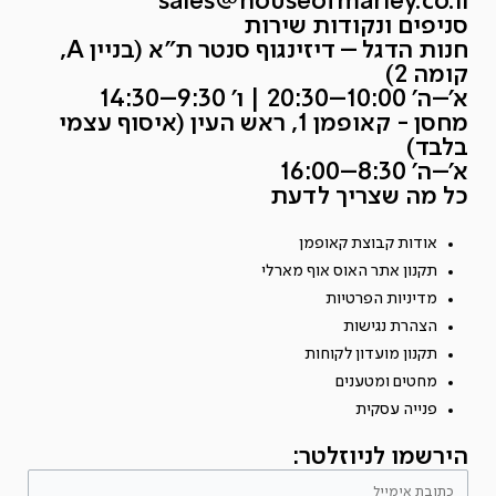
sales@houseofmarley.co.il
סניפים ונקודות שירות
חנות הדגל – דיזינגוף סנטר ת״א (בניין A,
קומה 2)
א׳–ה׳ 10:00–20:30 | ו׳ 9:30–14:30
מחסן - קאופמן 1, ראש העין (איסוף עצמי
בלבד)
א׳–ה׳ 8:30–16:00
כל מה שצריך לדעת
אודות קבוצת קאופמן
תקנון אתר האוס אוף מארלי
מדיניות הפרטיות
הצהרת נגישות
תקנון מועדון לקוחות
מחטים ומטענים
פנייה עסקית
הירשמו לניוזלטר: