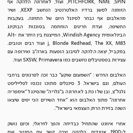
PITCHFORK, NME ,SPIN, ועוד, לאחרונה הלהקה אף
הזומנה לסשן ברדיו האלטרנטיב הנחשב KEXP, ושיר
מהאלבום אף נבחר לסינגל היום של התחנה. בעקבות
החשיפה, ועדת חריגים הוחתמה בסוכנות הבוקינג
הבינלאומית Windish Agency, המייצגת בין היתר את Alt-
j, Blonde Redhead, The XX, M83 ועוד רבים וטובים.
במקביל, יצאה הלהקה לסיבוב הופעות בארה"ב ואירופה עם
עצירות בפסטיבלים נחשבים כמו SXSW, Primavera ועוד.
האלבום החדש : "השמעום שוקע" כבר זכה לפרגונים ברחבי
העולם, וגם בישראל. 3 סינגלים מתוכו נכנסו לפלייליסט
גלגל"צ, ובן שלו כתב לאחרונה ב"גלריה" שהסינגל "אימפריה
אחרונה" מתוך האלבום הוא "אחד השירים הכי יפים שיצאו
השנה בזירת הרוק העצמאי בישראל".
אחרי איוונט שהתחיל כבדיחה והפך לויראלי, וכיום נושק
ל-1900 אטנדים, הלהקה יצרה קשר עם הסנטר ועם