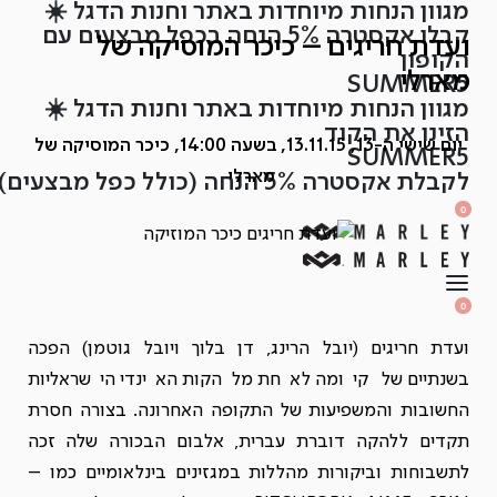
מגוון הנחות מיוחדות באתר וחנות הדגל ☀️
Ski
קבלו אקסטרה 5% הנחה בכפל מבצעים עם
t
ועדת חריגים – כיכר המוסיקה של
הקופון
conten
מארלי
SUMMER5
מגוון הנחות מיוחדות באתר וחנות הדגל ☀️
הזינו את הקוד
יום שישי ה-13, 13.11.15, בשעה 14:00, כיכר המוסיקה של
SUMMER5
מארלי
לקבלת אקסטרה 5% הנחה (כולל כפל מבצעים)
SEARCH
OPEN
0
OPEN
OPEN
ACCOUNT
CART
DETAILS
OPEN
SEARCH
0
OPEN
ACCOUNT
OPEN
CART
DETAILS
ועדת חריגים (יובל הרינג, דן בלוך ויובל גוטמן) הפכה
בשנתיים של קיומה לאחת מלהקות האינדי הישראליות
החשובות והמשפיעות של התקופה האחרונה. בצורה חסרת
תקדים ללהקה דוברת עברית, אלבום הבכורה שלה זכה
לתשבוחות וביקורות מהללות במגזינים בינלאומיים כמו –