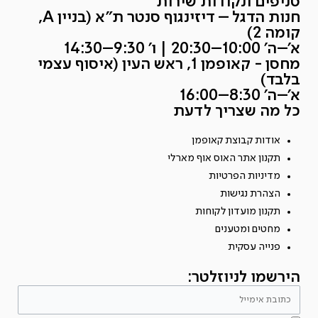
סניפים ונקודות שירות
חנות הדגל – דיזינגוף סנטר ת״א (בניין A,
קומה 2)
א׳–ה׳ 10:00–20:30 | ו׳ 9:30–14:30
מחסן - קאופמן 1, ראש העין (איסוף עצמי
בלבד)
א׳–ה׳ 8:30–16:00
כל מה שצריך לדעת
אודות קבוצת קאופמן
תקנון אתר האוס אוף מארלי
מדיניות הפרטיות
הצהרת נגישות
תקנון מועדון לקוחות
מחטים ומטענים
פנייה עסקית
הירשמו לניוזלטר: